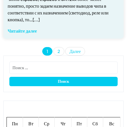
понятно, просто задаем назначение выводов чипа в
соответствии с их назначением (светодиод, реле или
кнопка), то…[...]
Читайте далее
Пагинация
1
2
Далее
записей
Август 2026
Пн
Вт
Ср
Чт
Пт
Сб
Вс