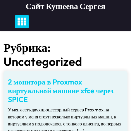
Перейти
Сайт Кушеева Сергея
к
содержимому
Рубрика:
Uncategorized
2 монитора в Proxmox
виртуальной машине xfce через
SPICE
У меня есть двухпроцессорный сервер Proxmox на
котором у меня стоят несколько виртуальных машин, к
виртуалкам я подключаюсь с тонкого клиента, во первых
не жужжит под ухом и в качестве…[...]