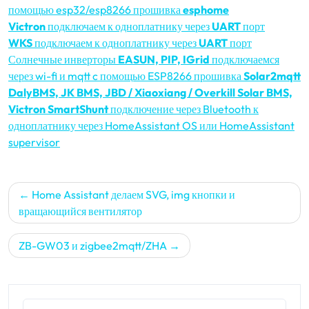
помощью esp32/esp8266 прошивка
esphome
Victron
подключаем к одноплатнику через
UART
порт
WKS
подключаем к одноплатнику через
UART
порт
Солнечные инверторы
EASUN, PIP, IGrid
подключаемся
через wi-fi и mqtt c помощью ESP8266 прошивка
Solar2mqtt
DalyBMS, JK BMS, JBD / Xiaoxiang / Overkill Solar BMS,
Victron SmartShunt
подключение через Bluetooth к
одноплатнику через HomeAssistant OS или HomeAssistant
supervisor
Навигация
Home Assistant делаем SVG, img кнопки и
по
вращающийся вентилятор
записям
ZB-GW03 и zigbee2mqtt/ZHA