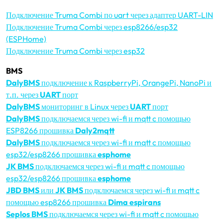
Подключение Truma Combi по uart через адаптер UART-LIN
Подключение Truma Combi через esp8266/esp32
(ESPHome)
Подключение Truma Combi через esp32
BMS
DalyBMS
подключение к RaspberryPi, OrangePi, NanoPi и
т.п. через
UART
порт
DalyBMS
мониторинг в Linux через
UART
порт
DalyBMS
подключаемся через wi-fi и mqtt c помощью
ESP8266 прошивка
Daly2mqtt
DalyBMS
подключаемся через wi-fi и mqtt c помощью
esp32/esp8266 прошивка
esphome
JK BMS
подключаемся через wi-fi и mqtt c помощью
esp32/esp8266 прошивка
esphome
JBD BMS
или
JK BMS
подключаемся через wi-fi и mqtt c
помощью esp8266 прошивка
Dima espirans
Seplos BMS
подключаемся через wi-fi и mqtt c помощью