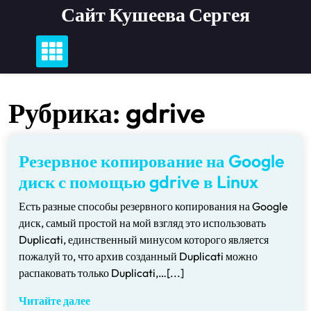
Перейти
Сайт Кушеева Сергея
к
содержимому
Рубрика:
gdrive
Резервное копирование на Google
диск с помощью gdrive в Linux
Есть разные способы резервного копирования на Google
диск, самый простой на мой взгляд это использовать
Duplicati, единственный минусом которого является
пожалуй то, что архив созданный Duplicati можно
распаковать только Duplicati,…[...]
Читайте далее