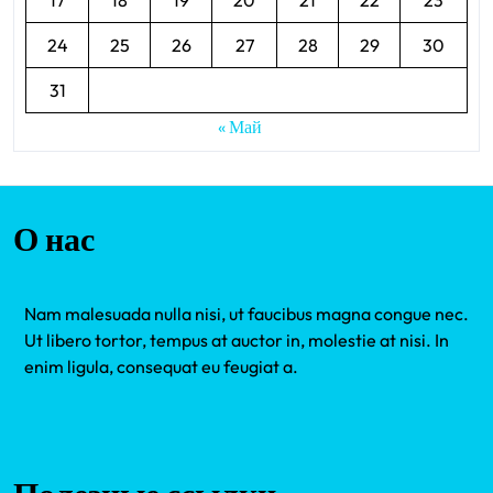
17
18
19
20
21
22
23
24
25
26
27
28
29
30
31
« Май
О нас
Nam malesuada nulla nisi, ut faucibus magna congue nec.
Ut libero tortor, tempus at auctor in, molestie at nisi. In
enim ligula, consequat eu feugiat a.