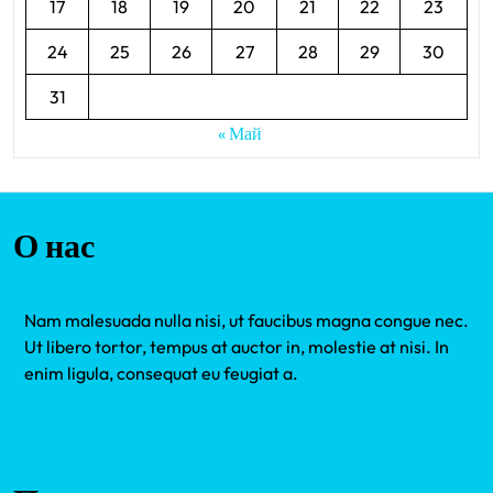
17
18
19
20
21
22
23
24
25
26
27
28
29
30
31
« Май
О нас
Nam malesuada nulla nisi, ut faucibus magna congue nec.
Ut libero tortor, tempus at auctor in, molestie at nisi. In
enim ligula, consequat eu feugiat a.