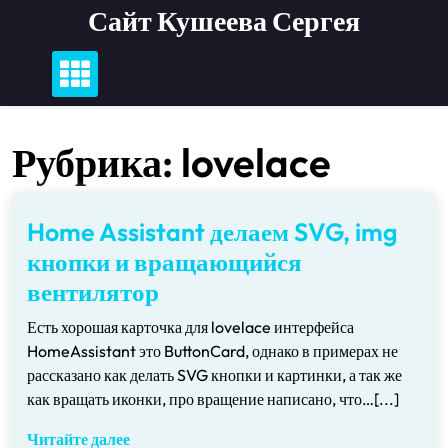
Перейти
Сайт Кушеева Сергея
к
содержимому
Рубрика:
lovelace
Home Assistant делаем SVG, img
кнопки и вращающийся
вентилятор
Есть хорошая карточка для lovelace интерфейса
HomeAssistant это ButtonCard, однако в примерах не
рассказано как делать SVG кнопки и картинки, а так же
как вращать иконки, про вращение написано, что…[...]
Читайте далее