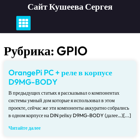
Перейти
Сайт Кушеева Сергея
к
содержимому
Рубрика:
GPIO
OrangePi PC + реле в корпусе
D9MG-BODY
В предыдущих статьях я рассказывал о компонентах
системы умный дом которые я использовал в этом
проекте, сейчас же эти компоненты аккуратно собрались
в одном корпусе на DIN рейку D9MG-BODY (далее…)[...]
Читайте далее