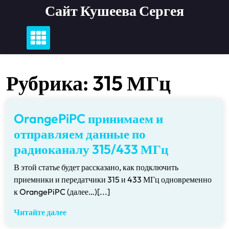
Перейти
Сайт Кушеева Сергея
к
содержимому
Рубрика:
315 МГц
OrangePiPC принимаем и
отправляем данные по
радиоканалу 315/433 МГц
В этой статье будет рассказано, как подключить
приемники и передатчики 315 и 433 МГц одновременно
к OrangePiPC (далее…)[...]
Читайте далее