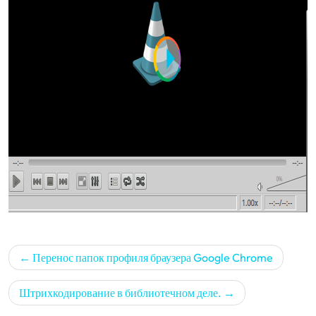
Навигация
Перенос папок профиля браузера Google Chrome
по
записям
Штрихкодирование в библиотечном деле.