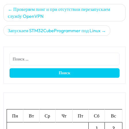
Навигация
Проверяем пинг и при отсутствии перезапускаем
по
службу OpenVPN
записям
Запускаем STM32CubeProgrammer под Linux
Август 2026
Пн
Вт
Ср
Чт
Пт
Сб
Вс
1
2