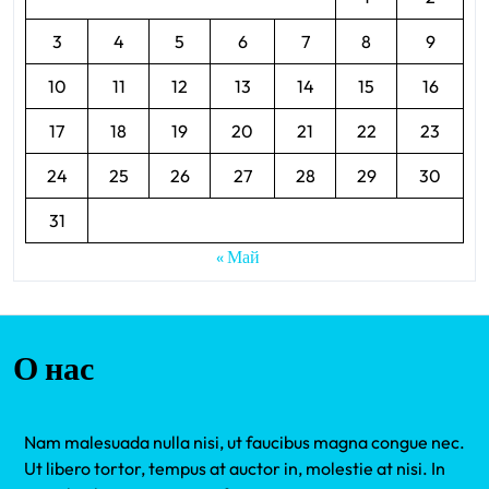
3
4
5
6
7
8
9
10
11
12
13
14
15
16
17
18
19
20
21
22
23
24
25
26
27
28
29
30
31
« Май
О нас
Nam malesuada nulla nisi, ut faucibus magna congue nec.
Ut libero tortor, tempus at auctor in, molestie at nisi. In